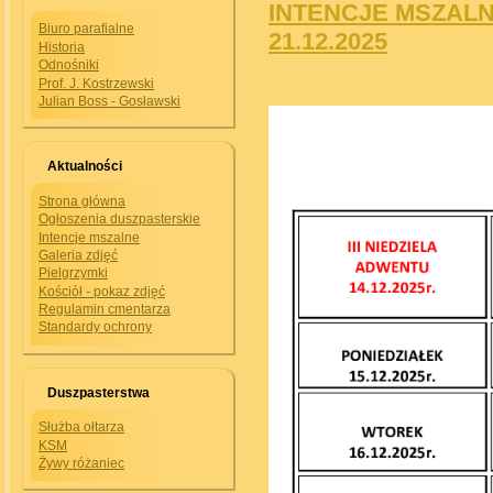
INTENCJE MSZALNE
Biuro parafialne
21.12.2025
Historia
Odnośniki
Prof. J. Kostrzewski
Julian Boss - Gosławski
Aktualności
Strona główna
Ogłoszenia duszpasterskie
Intencje mszalne
Galeria zdjęć
Pielgrzymki
Kościół - pokaz zdjęć
Regulamin cmentarza
Standardy ochrony
Duszpasterstwa
Służba ołtarza
KSM
Żywy różaniec