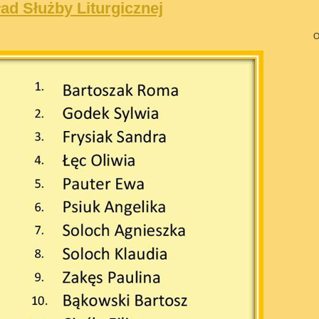
ad Służby Liturgicznej
O