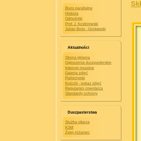
Skł
Biuro parafialne
Historia
Odnośniki
Prof. J. Kostrzewski
Julian Boss - Gosławski
Aktualności
Strona główna
Ogłoszenia duszpasterskie
Intencje mszalne
Galeria zdjęć
Pielgrzymki
Kościół - pokaz zdjęć
Regulamin cmentarza
Standardy ochrony
Duszpasterstwa
Służba ołtarza
KSM
Żywy różaniec