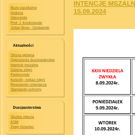
INTENCJE MSZALNE
Biuro parafialne
15.09.2024
Historia
Odnośniki
Prof. J. Kostrzewski
Julian Boss - Gosławski
Aktualności
Strona główna
Ogłoszenia duszpasterskie
Intencje mszalne
Galeria zdjęć
Pielgrzymki
Kościół - pokaz zdjęć
Regulamin cmentarza
Standardy ochrony
Duszpasterstwa
Służba ołtarza
KSM
Żywy różaniec