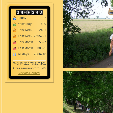
Today
102
Yesterday
629
This Week
2401
Last Week
2655721
This Month
5327
Last Month
38695
All days
2666248
Twój IP: 216.73.217.101
Czas serwera: 01:43:46
Visitors Counter