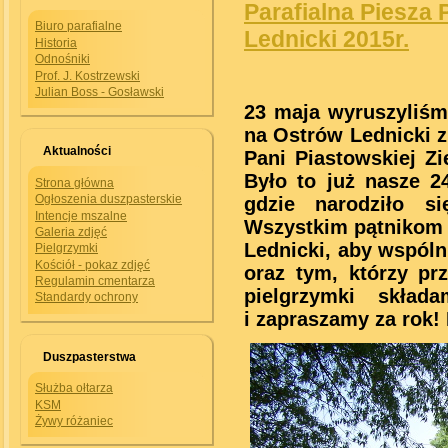
Parafialna Piesza
Biuro parafialne
Lednicki 2015r.
Historia
Odnośniki
Prof. J. Kostrzewski
Julian Boss - Gosławski
23 maja wyruszyliśm
na Ostrów Lednicki 
Aktualności
Pani Piastowskiej Z
Było to już nasze 2
Strona główna
Ogłoszenia duszpasterskie
gdzie narodziło s
Intencje mszalne
Wszystkim pątnikom i
Galeria zdjęć
Lednicki, aby wspóln
Pielgrzymki
Kościół - pokaz zdjęć
oraz tym, którzy pr
Regulamin cmentarza
pielgrzymki skład
Standardy ochrony
i zapraszamy za rok!
Duszpasterstwa
Służba ołtarza
KSM
Żywy różaniec