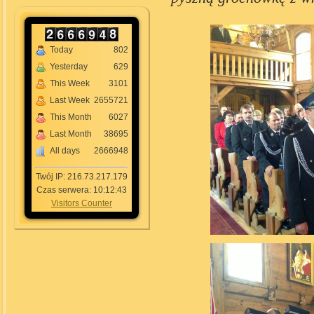
Today
802
Yesterday
629
This Week
3101
Last Week
2655721
This Month
6027
Last Month
38695
All days
2666948
Twój IP: 216.73.217.179
Czas serwera: 10:12:43
Visitors Counter