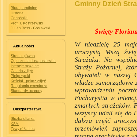
Gminny Dzień Str
Biuro parafialne
Historia
Odnośniki
Prof. J. Kostrzewski
Julian Boss - Gosławski
Święty Florianie m
W niedzielę 25 maja
Aktualności
uroczystą Mszą świę
Strona główna
Strażaka. Na wspóln
Ogłoszenia duszpasterskie
Straży Pożarnej, kt
Intencje mszalne
Galeria zdjęć
obywateli w naszej 
Pielgrzymki
władze samorządowe z
Kościół - pokaz zdjęć
Regulamin cmentarza
wprowadzeniu pocztó
Standardy ochrony
Eucharystia w intencj
zmarłych strażaków. 
Duszpasterstwa
wszyscy udali się do 
Służba ołtarza
dalsza część uroczyst
KSM
przemówień zaprosze
Żywy różaniec
pyszną grochówkę z wk