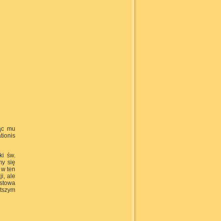
jąc mu
tionis
ki św.
my się
 w ten
i, ale
stowa
ętszym