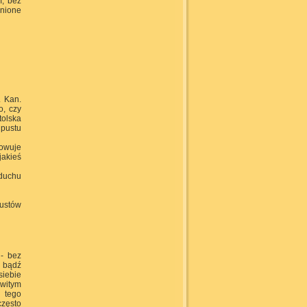
m, bez
nione
. Kan.
o, czy
tolska
dpustu
rowuje
jakieś
 duchu
ustów
 - bez
, bądź
siebie
owitym
z tego
często