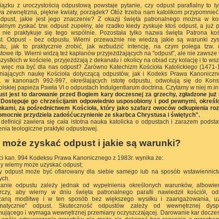
ązku z uroczystością odpustową powstaje pytanie, czy odpust parafialny to ty
a zewnętrzna, piękne kwiaty, porządek? Otóż trzeba nam katolikom przypomnie
odpust, jakie jest jego znaczenie? Z okazji święta patronalnego można w ko
ialnym zyskać tzw. odpust zupełny, ale rzadko kiedy zyskuje ktoś odpust, a już 
 nie praktykuje się tego wspólnie. Pozostała tylko nazwa święta Patrona koś
t. Odpust - bez odpustu. Wierni przeważnie nie wiedzą jakie są warunki zy
tu, jak to praktycznie zrobić, jak wzbudzić intencję, na czym polega tzw. 
towe itp. Wierni widzą też kapłanów przyjeżdżających na "odpust", ale nie zawsze
zystkich w kościele, przyjeżdżają z dekanatu i okolicy na obiad czy kolację i to wsz
więc ma być dla nas odpust? Zarówno Katechizm Kościoła Katolickiego (1471-
niających naukę Kościoła dotyczącą odpustów, jak i Kodeks Prawa Kanonicz
. w kanonach 992-997, określających istotę odpustu, odwołują się do Konst
olskiej papieża Pawła VI o odpustach Indulgentiarum doctrina. Czytamy w niej m.in.
st jest to darowanie przed Bogiem kary doczesnej za grzechy, zgładzone już
 Dostępuje go chrześcijanin odpowiednio usposobiony i pod pewnymi, okreś
kami, za pośrednictwem Kościoła, który jako szafarz owoców odkupienia roz
mocnie przydziela zadośćuczynienie ze skarbca Chrystusa i świętych".
 definicji zawiera się cała istotna nauka katolicka o odpustach i zarazem pods
enia teologiczne praktyki odpustowej.
 może zyskać odpust i jakie są warunki?
ści kan. 994 Kodeksu Prawa Kanonicznego z 1983r. wynika że:
dy wierny może uzyskać odpust;
y odpust może być ofiarowany dla siebie samego lub na sposób wstawiennic
ych.
anie odpustu zależy jednak od wypełnienia określonych warunków, albowie
rczy, aby wierny w dniu święta patronalnego parafii nawiedził kościół, o
zaną modlitwę i w ten sposób bez większego wysiłku i zaangażowania, uz
omatycznie" odpust. Skuteczność odpustów zależy od wewnętrznej dyspo
mującego i wymaga wewnętrznej przemiany oczyszczającej. Darowanie kar docze