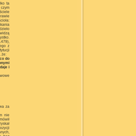
lko ta
ć czym
ściele
prawie
cioła:
skania
dzieło
 widzą
ystko.
1479),
nego z
ytucji
 że:
 co do
lonymi
daje i
tawowe
twa za
m nie
dmówił
yskał
zycji
snych,