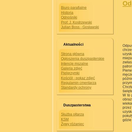
Od
Biuro parafialne
Historia
Odnośniki
Prof. J. Kostrzewski
Julian Boss - Gosławski
Aktualności
Odpus
chrze
uzysk
Strona główna
miejs
Ogłoszenia duszpasterskie
zwłas
Intencje mszalne
patro
Galeria zdjęć
Pier
Pielgrzymki
męcze
Kościół - pokaz zdjęć
późni
przym
Regulamin cmentarza
Chrzt
Standardy ochrony
święte
W to 
obraz
wieka
Duszpasterstwa
przez
uzysk
Służba ołtarza
pokut
KSM
gdzie
Żywy różaniec