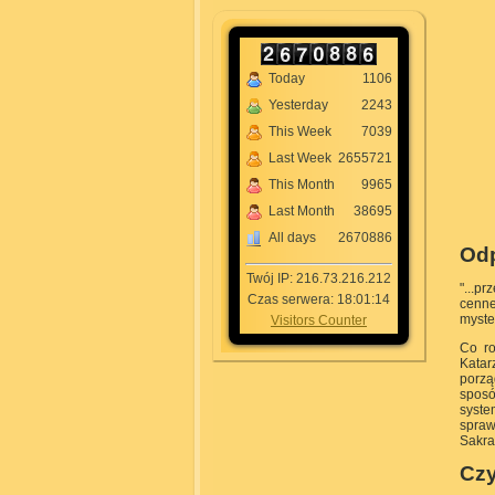
Today
1106
Yesterday
2243
This Week
7039
Last Week
2655721
This Month
9965
Last Month
38695
All days
2670886
Odp
Twój IP: 216.73.216.212
"...p
Czas serwera: 18:01:14
cenne
myste
Visitors Counter
Co ro
Katar
porzą
sposó
syst
spraw
Sakra
Czy