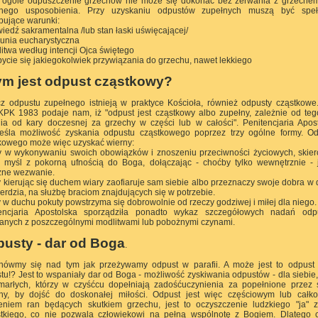
 ogóle odpuszczenie grzechów nie może się dokonać bez zerwania z grzeche
tnego usposobienia. Przy uzyskaniu odpustów zupełnych muszą być speł
pujące warunki:
wiedź sakramentalna /lub stan łaski uświęcającej/
unia eucharystyczna
litwa według intencji Ojca świętego
bycie się jakiegokolwiek przywiązania do grzechu, nawet lekkiego
m jest odpust cząstkowy?
z odpustu zupełnego istnieją w praktyce Kościoła, również odpusty cząstkowe
KPK 1983 podaje nam, iż "odpust jest cząstkowy albo zupełny, zależnie od teg
ia od kary doczesnej za grzechy w części lub w całości". Penitencjaria Apos
eśla możliwość zyskania odpustu cząstkowego poprzez trzy ogólne formy. O
kowego może więc uzyskać wierny:
ry w wykonywaniu swoich obowiązków i znoszeniu przeciwności życiowych, skie
 myśl z pokorną ufnością do Boga, dołączając - choćby tylko wewnętrznie - 
żne wezwanie.
ry kierując się duchem wiary zaofiaruje sam siebie albo przeznaczy swoje dobra w
ierdzia, na służbę braciom znajdujących się w potrzebie.
ry w duchu pokuty powstrzyma się dobrowolnie od rzeczy godziwej i miłej dla niego.
tencjaria Apostolska sporządziła ponadto wykaz szczegółowych nadań odp
anych z poszczególnymi modlitwami lub pobożnymi czynami.
usty - dar od Boga
.
nówmy się nad tym jak przeżywamy odpust w parafii. A może jest to odpust
tu!? Jest to wspaniały dar od Boga - możliwość zyskiwania odpustów - dla siebie
marłych, którzy w czyśćcu dopełniają zadośćuczynienia za popełnione przez 
hy, by dojść do doskonałej miłości. Odpust jest więc częściowym lub całk
eniem ran będących skutkiem grzechu, jest to oczyszczenie ludzkiego "ja" 
tkiego, co nie pozwala człowiekowi na pełną wspólnotę z Bogiem. Dlatego 