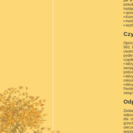
jak w
poku
nastę
• spo
• Kom
• mod
• wyz
Czy
Opróc
993, 
uwaln
podkr
cząst
• któ
swoją
pobo
• któ
miłos
• któ
Peni
związ
Odp
Zasta
odpus
dla z
grzec
ulecz
wszys