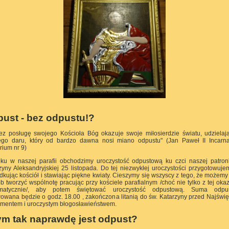
ust - bez odpustu!?
rzez posługę swojego Kościoła Bóg okazuje swoje miłosierdzie światu, udziela
go daru, który od bardzo dawna nosi miano odpustu" (Jan Paweł II Incarna
rium nr 9)
ku w naszej parafii obchodzimy uroczystość odpustową ku czci naszej patron
zyny Aleksandryjskiej 25 listopada. Do tej niezwykłej uroczystości przygotowuje
dkując kościół i stawiając piękne kwiaty. Cieszymy się wszyscy z tego, że możemy
b tworzyć wspólnotę pracując przy kościele parafialnym /choć nie tylko z tej okazj
ematycznie/, aby potem świętować uroczystość odpustową. Suma odpu
owana będzie o godz. 18.00 , zakończona litanią do św. Katarzyny przed Najświ
mentem i uroczystym błogosławieństwem.
m tak naprawdę jest odpust?