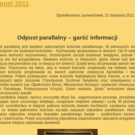
pust 2011
Opublikowano: poniedziałek, 21 listopada 2011
Odpust parafialny – garść informacji
t parafialny jest świętem patronalnym kościoła parafialnego. W pierwszych w
ścijanie nie budowali kościołów – Eucharystię sprawowano w domach. Od IV wie
aniu wolności wyznaniowej, chrześcijanie zaczęli budować świątynie, jednak
ca nie był przypadkowy. Stawiano kościoły w miejscach, gdzie istniał kult świ
zcza męczenników (np. w miejscu ich śmierci). Dzięki temu otrzymywały swoich św
nów. Troszczono się także, aby w nowym kościele znajdowały się relikwie świ
wsze kościoły przyjmowały za swoich patronów zwłaszcza Apostołów i świ
nników. Potem poświęcano nowe kościoły Najświętszej Maryi Pannie, a w wi
ejszych także Jezusowi Chrystusowi, Duchowi Świętemu oraz odwoływano s
iotów boskich (np. Opatrzności Bożej, Miłosierdzia Bożego) i wydarzeń zbawczyc
u Pańskiego, Podwyższenia Krzyża). Dzień nadania „tytułu” kościołowi staw
m kościoła i parafii.
parafialne święto, oprócz uroczystej Mszy św., organizowano procesje, przedsta
ujące życie czczonego świętego, urządzano wspólne zabawy i uczty. W późnie
ch uczestnictwo w święcie patrona kościoła dawało możliwość uzyskania odp
 co święto patronalne kościoła zaczęto nazywać odpustem parafialnym. Moż
ania odpustów zmieniła charakter parafialnego święta – podkreślano konie
y i nawrócenia. Przed uroczystością odpustową organizowano specjalne przygoto
 ważne miejsce zajmowała spowiedź.