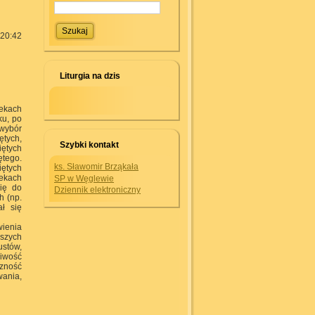
 20:42
Liturgia na dzis
iekach
ku, po
 wybór
ętych,
Szybki kontakt
iętych
ętego.
ks. Sławomir Brząkała
ętych
ekach
SP w Węglewie
ię do
Dziennik elektroniczny
h (np.
ał się
wienia
jszych
ustów,
liwość
czność
wania,