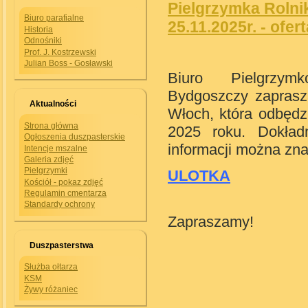
Pielgrzymka Rolni
Biuro parafialne
25.11.2025r. - ofert
Historia
Odnośniki
Prof. J. Kostrzewski
Julian Boss - Gosławski
Biuro Pielgrzym
Bydgoszczy zaprasz
Aktualności
Włoch, która odbędz
Strona główna
2025 roku. Dokład
Ogłoszenia duszpasterskie
informacji można zna
Intencje mszalne
Galeria zdjęć
Pielgrzymki
ULOTKA
Kościół - pokaz zdjęć
Regulamin cmentarza
Standardy ochrony
Zapraszamy!
Duszpasterstwa
Służba ołtarza
KSM
Żywy różaniec