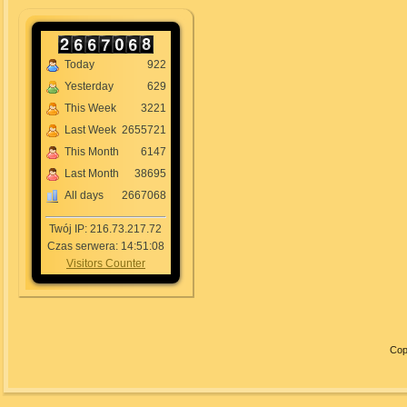
Today
922
Yesterday
629
This Week
3221
Last Week
2655721
This Month
6147
Last Month
38695
All days
2667068
Twój IP: 216.73.217.72
Czas serwera: 14:51:08
Visitors Counter
Cop