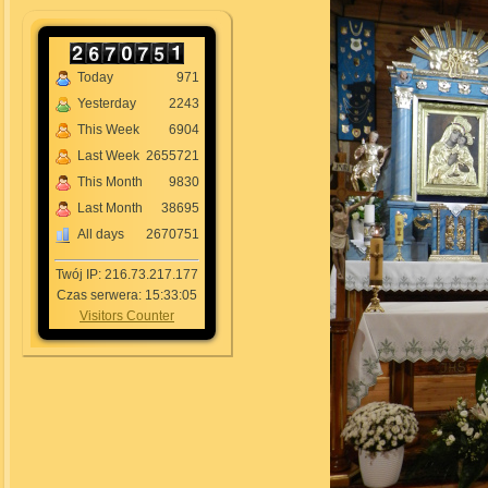
Today
971
Yesterday
2243
This Week
6904
Last Week
2655721
This Month
9830
Last Month
38695
All days
2670751
Twój IP: 216.73.217.177
Czas serwera: 15:33:05
Visitors Counter