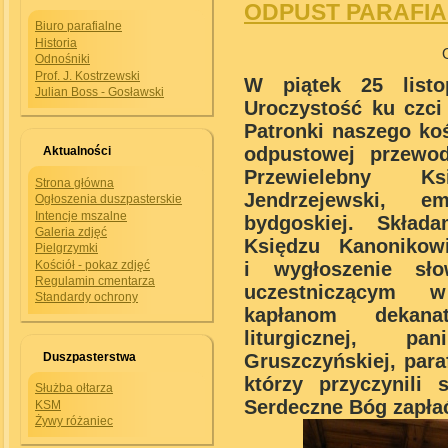
ODPUST PARAFIALN
Biuro parafialne
Historia
Odnośniki
Prof. J. Kostrzewski
W piątek 25 listo
Julian Boss - Gosławski
Uroczystość ku czci
Patronki naszego koś
odpustowej przewod
Aktualności
Przewielebny K
Strona główna
Jendrzejewski, e
Ogłoszenia duszpasterskie
Intencje mszalne
bydgoskiej.
Składa
Galeria zdjęć
Księdzu Kanoniko
Pielgrzymki
i wygłoszenie sł
Kościół - pokaz zdjęć
Regulamin cmentarza
uczestniczącym w
Standardy ochrony
kapłanom dekanat
liturgicznej, p
Gruszczyńskiej, par
Duszpasterstwa
którzy przyczynili 
Służba ołtarza
Serdeczne Bóg zapła
KSM
Żywy różaniec