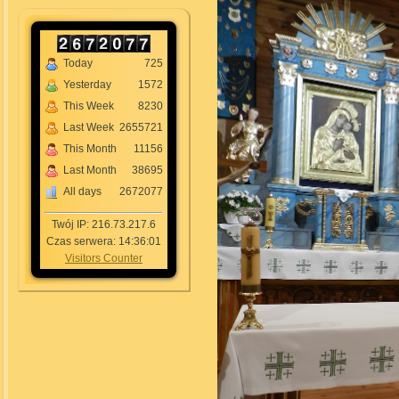
Today
725
Yesterday
1572
This Week
8230
Last Week
2655721
This Month
11156
Last Month
38695
All days
2672077
Twój IP: 216.73.217.6
Czas serwera: 14:36:01
Visitors Counter