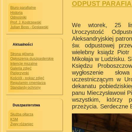
ODPUST PARAFIALN
Biuro parafialne
Historia
Odnośniki
Prof. J. Kostrzewski
We wtorek, 25 lis
Julian Boss - Gosławski
Uroczystość Odpus
Aleksandryjskiej patron
św. odpustowej prze
Aktualności
wielebny ksiądz Piotr
Strona główna
Mikołaja w Ludzisku. 
Ogłoszenia duszpasterskie
Intencje mszalne
Księdzu Proboszczo
Galeria zdjęć
wygłoszenie sło
Pielgrzymki
uczestniczącym w Ur
Kościół - pokaz zdjęć
Regulamin cmentarza
dekanatu pobiedziskieg
Standardy ochrony
panu Mieczysławowi Pi
wszystkim, którzy p
przeżycia. Serdeczne 
Duszpasterstwa
Służba ołtarza
KSM
Żywy różaniec