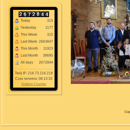
Today
315
Yesterday
1177
This Week
315
Last Week
2663847
This Month
11923
Last Month
38695
All days
2672844
Twój IP: 216.73.216.218
Czas serwera: 08:13:32
Visitors Counter
Cop