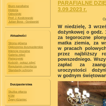
PARAFIALNE DZIĘ
Biuro parafialne
3.09.2023 r.
Historia
Odnośniki
Prof. J. Kostrzewski
Op
Julian Boss - Gosławski
W niedzielę, 3 wrze
dożynkowej o godz. 
Aktualności
za tegoroczne plon
matka ziemia, za w
Strona główna
Ogłoszenia duszpasterskie
w pracach polowych
Intencje mszalne
przez najbliższy 
Galeria zdjęć
powszedniego.
Wszy
Pielgrzymki
Kościół - pokaz zdjęć
zapłać za zaang
Regulamin cmentarza
uroczystości doży
Standardy ochrony
w godnym świętowani
Duszpasterstwa
Służba ołtarza
KSM
Żywy różaniec