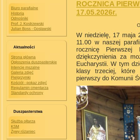
ROCZNICA PIERW
Biuro parafialne
17.05.2026r.
Historia
Odnośniki
Prof. J. Kostrzewski
O
Julian Boss - Gosławski
W niedzielę, 17 maja 
11.00 w naszej parafi
Aktualności
rocznicę Pierwszej
dziękczynienia za mo
Strona główna
Ogłoszenia duszpasterskie
Eucharystii. W tym dzi
Intencje mszalne
klasy trzeciej, któr
Galeria zdjęć
pierwszy do Komunii Św
Pielgrzymki
Kościół - pokaz zdjęć
Regulamin cmentarza
Standardy ochrony
Duszpasterstwa
Służba ołtarza
KSM
Żywy różaniec