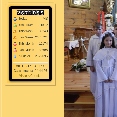
Today
743
Yesterday
1572
This Week
8248
Last Week
2655721
This Month
11174
Last Month
38695
All days
2672095
Twój IP: 216.73.217.68
Czas serwera: 14:44:36
Visitors Counter